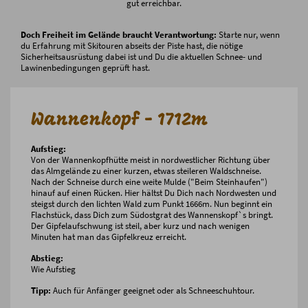
gut erreichbar.
Doch Freiheit im Gelände braucht Verantwortung:
Starte nur, wenn
du Erfahrung mit Skitouren abseits der Piste hast, die nötige
Sicherheitsausrüstung dabei ist und Du die aktuellen Schnee- und
Lawinenbedingungen geprüft hast.
Wannenkopf - 1712m
Aufstieg:
Von der Wannenkopfhütte meist in nordwestlicher Richtung über
das Almgelände zu einer kurzen, etwas steileren Waldschneise.
Nach der Schneise durch eine weite Mulde ("Beim Steinhaufen")
hinauf auf einen Rücken. Hier hältst Du Dich nach Nordwesten und
steigst durch den lichten Wald zum Punkt 1666m. Nun beginnt ein
Flachstück, dass Dich zum Südostgrat des Wannenskopf`s bringt.
Der Gipfelaufschwung ist steil, aber kurz und nach wenigen
Minuten hat man das Gipfelkreuz erreicht.
Abstieg:
Wie Aufstieg
Tipp:
Auch für Anfänger geeignet oder als Schneeschuhtour.