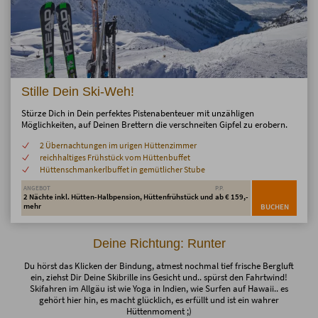
Stille Dein Ski-Weh!
Stürze Dich in Dein perfektes Pistenabenteuer mit unzähligen
Möglichkeiten, auf Deinen Brettern die verschneiten Gipfel zu erobern.
2 Übernachtungen im urigen Hüttenzimmer
reichhaltiges Frühstück vom Hüttenbuffet
Hüttenschmankerlbuffet in gemütlicher Stube
ANGEBOT
P.P.
2 Nächte inkl. Hütten-Halbpension, Hüttenfrühstück und
ab € 159,-
mehr
BUCHEN
Deine Richtung: Runter
Du hörst das Klicken der Bindung, atmest nochmal tief frische Bergluft
ein, ziehst Dir Deine Skibrille ins Gesicht und.. spürst den Fahrtwind!
Skifahren im Allgäu ist wie Yoga in Indien, wie Surfen auf Hawaii.. es
gehört hier hin, es macht glücklich, es erfüllt und ist ein wahrer
Hüttenmoment ;)