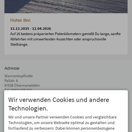
Hoher Ifen
12.12.2025 - 12.04.2026
Auf 25 bestens präparierten Pistenkilometern genießt Du lange, sanfte
Abfahrten mit umwerfenden Aussichten oder anspruchsvolle
Steilhänge.
Adresse
Wannenkopfhütte
Paßstr. 8
87538 Obermaiselstein
Tel.
08322 978 520
Fax 08322 978 510
Wir verwenden Cookies und andere
info@wannenkopfhuette.de
Technologien.
Auf dem Laufenden bleiben
Wir und unsere Partner verwenden Cookies und vergleichbare
Wir geben Deine E-Mail-Adresse nicht weiter. Wir mögen auch keinen Spam.
Technologien, um unsere Webseite optimal zu gestalten und
Versprochen! Eine Abmeldung ist jederzeit möglich.
fortlaufend zu verbessern. Dabei können personenbezogene