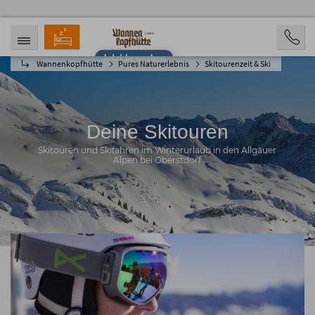
Jetzt bewerben
Wannenkopfhütte
Pures Naturerlebnis
Skitourenzeit & Ski
ANREISE
ABREISE
09.08.2026
14.08.2026
PERSONEN
2 Personen
Deine Skitouren
BUCHEN
Skitouren und Skifahren im Winterurlaub in den Allgäuer
Alpen bei Oberstdorf