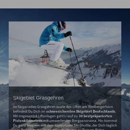
Skigebiet Grasgehren
Im Skiparadies Grasgehren sowie den Liften am Riedbergerhorn
befindest Du Dich im
schneesichersten Skigebiet Deutschlands
.
Mit insgesamt 8 Liftanlagen geht’s rauf zu
30 bestpräparierten
Pistenkilometern
mit umwerfenden Bergpanorama. Hin kommst
Du ganz bequem mit dem kostenlosen Ski-Shuttle, der Dich täglich
vom Parkplatz der Wannenkopfhütte aus zu Deinem Pisten-