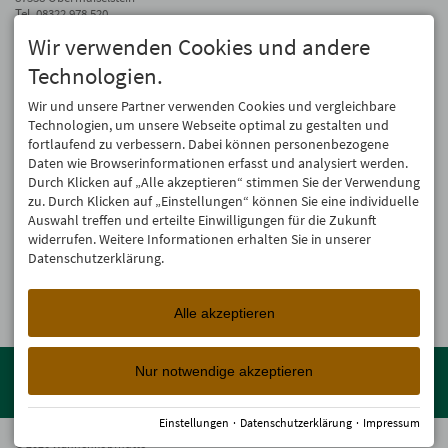
Tel.
08322 978 520
Fax 08322 978 510
Wir verwenden Cookies und andere
info@wannenkopfhuette.de
Technologien.
Auf dem Laufenden bleiben
Wir und unsere Partner verwenden Cookies und vergleichbare
Wir geben Deine E-Mail-Adresse nicht weiter. Wir mögen auch keinen Spam.
Technologien, um unsere Webseite optimal zu gestalten und
Versprochen! Eine Abmeldung ist jederzeit möglich.
fortlaufend zu verbessern. Dabei können personenbezogene
Daten wie Browserinformationen erfasst und analysiert werden.
Anmelden
Durch Klicken auf „Alle akzeptieren“ stimmen Sie der Verwendung
zu. Durch Klicken auf „Einstellungen“ können Sie eine individuelle
Auswahl treffen und erteilte Einwilligungen für die Zukunft
widerrufen. Weitere Informationen erhalten Sie in unserer
Datenschutzerklärung.
Alle akzeptieren
Mitglied der
Oberstdorf Resort
Familien mit den schönsten
Nur notwendige akzeptieren
Urlaubsunterkünften von der Berghütte bis zum 4-Sterne Superior
Wellnesshotel!
Einstellungen
·
Datenschutzerklärung
·
Impressum
© 2026 Wannenkopfhütte