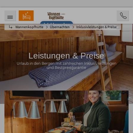
Jetzt bewerben
Wannenkopfhütte
Übernachten
Inklusivleistungen & Preise
ANREISE
ABREISE
07.08.2026
12.08.2026
PERSONEN
2 Personen
Leistungen & Preise
BUCHEN
Urlaub in den Bergen mit zahlreichen Inklusivleistungen
und Bestpreisgarantie