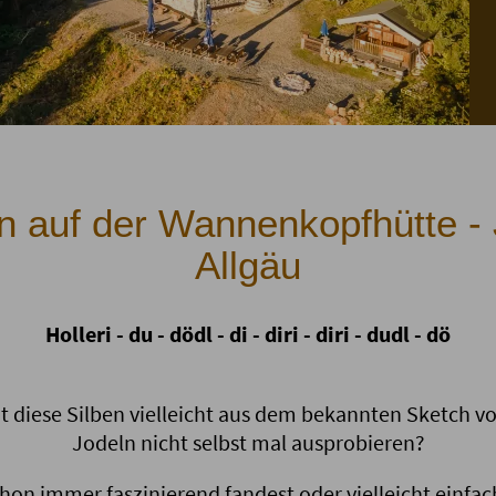
n auf der Wannenkopfhütte -
Allgäu
Holleri - du - dödl - di - diri - diri - dudl - dö
t diese Silben vielleicht aus dem bekannten Sketch v
Jodeln nicht selbst mal ausprobieren?
chon immer faszinierend fandest oder vielleicht einfa