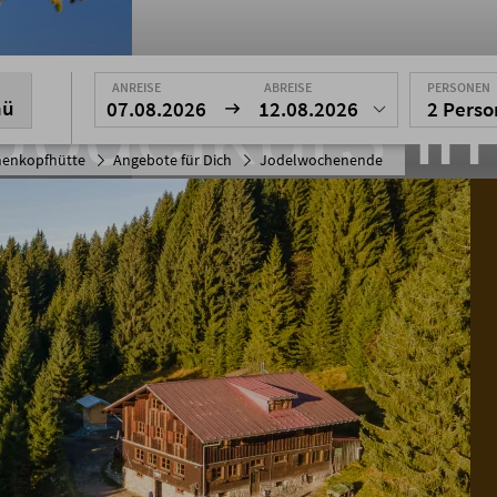
Jodelkurs i
ANREISE
ABREISE
PERSONEN
nü
07.08.2026
12.08.2026
2 Pers
enkopfhütte
Angebote für Dich
Jodelwochenende
Allgäu
lernen leicht gemacht - Jodel-Wo
auf der Wannenkopfhütte