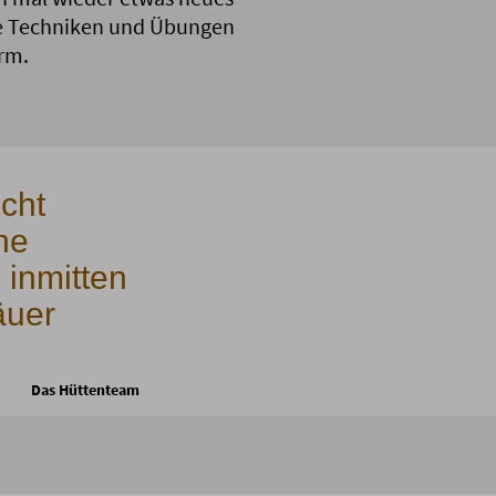
te Techniken und Übungen
rm.
cht
he
inmitten
äuer
Das Hüttenteam