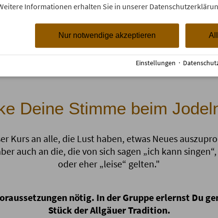
eine Fachpräsentation über 
Weitere Informationen erhalten Sie in unserer Datenschutzerklärun
gehalten. In der Auseinande
bewusst, dass das Jodeln viel 
Nur notwendige akzeptieren
Al
Einstellungen
·
Datenschut
ke Deine Stimme beim Jodeln
ser Kurs an alle, die Lust haben, etwas Neues auszuprob
ber auch an die, die von sich sagen „ich kann singen“, 
oder eher „leise“ gelten."
Voraussetzungen nötig. In der Gruppe erlernst Du 
Stück der Allgäuer Tradition.