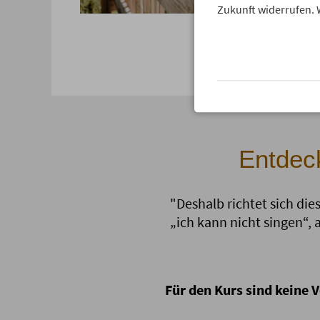
Zukunft widerrufen. 
Entdec
"Deshalb richtet sich die
„ich kann nicht singen“, a
Für den Kurs sind keine 