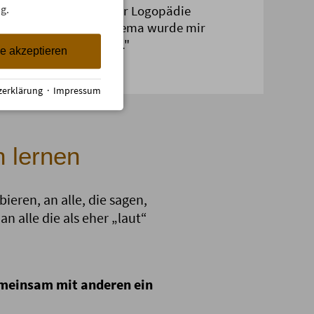
das Thema Jodeln in der Logopädie
g.
rsetzung mit diesem Thema wurde mir
mehr ist als Tradition."
le akzeptieren
zerklärung
·
Impressum
 lernen
ieren, an alle, die sagen,
an alle die als eher „laut“
gemeinsam mit anderen ein