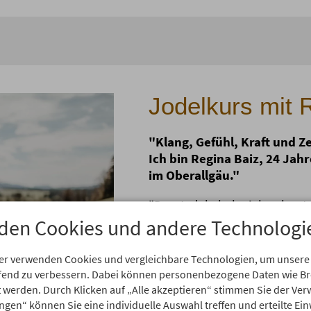
Jodelkurs mit 
"Klang, Gefühl, Kraft und Ze
Ich bin Regina Baiz, 24 Jah
im Oberallgäu."
"Das Jodeln habe ich gelernt
Hören und das Nachmachen in 
den Cookies und andere Technologi
einem Jodlerduett singen und
aktiv sind, kenne ich das Jode
er verwenden Cookies und vergleichbare Technologien, um unsere
Im Jahr 2021 habe ich meine
aufend zu verbessern. Dabei können personenbezogene Daten wie 
begonnen, wodurch ich viel 
rt werden. Durch Klicken auf „Alle akzeptieren“ stimmen Sie der V
gelernt und ausprobiert habe.
ungen“ können Sie eine individuelle Auswahl treffen und erteilte Ein