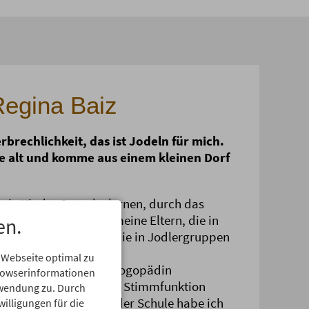
Regina Baiz
rbrechlichkeit, das ist Jodeln für mich.
re alt und komme aus einem kleinen Dorf
 wie Kinder Sprache lernen, durch das
der Familie. Durch meine Eltern, die in
en.
 Familienmitglieder, die in Jodlergruppen
ln aus der Tradition.
 Webseite optimal zu
 Zweitausbildung zur Logopädin
Browserinformationen
im Bereich Stimme und Stimmfunktion
erwendung zu. Durch
 Durch ein Projekt in der Schule habe ich
willigungen für die