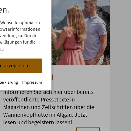
en.
 Webseite optimal zu
Browserinformationen
erwendung zu. Durch
willigungen für die
g.
le akzeptieren
Pressespiegel
zerklärung
·
Impressum
Informieren Sie sich hier über bereits
veröffentlichte Pressetexte in
Magazinen und Zeitschriften über die
Wannenkopfhütte im Allgäu. Jetzt
lesen und begeistern lassen!