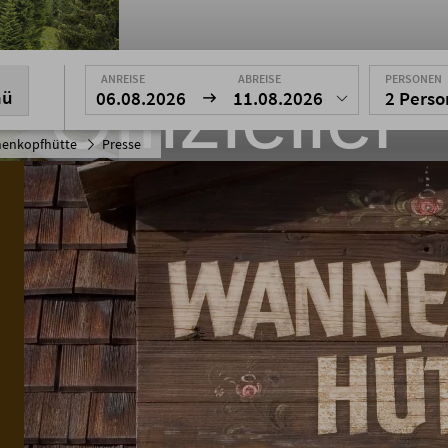
Offizieller
ANREISE
ABREISE
PERSONEN
nü
06.08.2026
11.08.2026
2 Pers
enkopfhütte
Presse
resseberei
erichte und Bilder der Wannenkopf
Allgäu