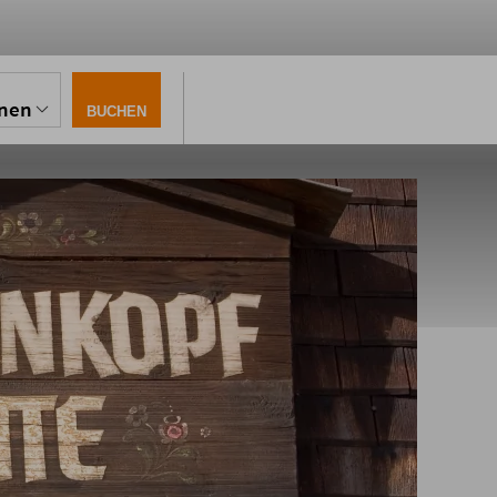
onen
BUCHEN
ch
hütte im