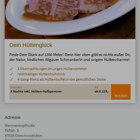
Dein Hüttenglück
Finde Dein Glück auf 1350 Meter! Denn hier oben gibt es nichts außer Dir,
der Natur, köstlichen Allgäuer Schmankerln und urigem Hüttencharme!
3 Übernachtungen im urigen Hüttenzimmer
reichhaltiges Hüttenfrühstück
4-Gang-Menü als Hüttenbuffet in der gemütlichen Stube
ANGEBOT
P.P.
3 Nächte inkl. Hütten-Halbpension
ab € 229,-
BUCHEN
Adresse
Wannenkopfhütte
Paßstr. 8
87538 Obermaiselstein