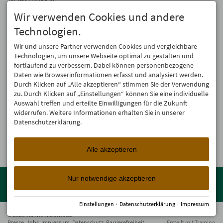
Tel.
08322 978 520
Fax 08322 978 510
Wir verwenden Cookies und andere
info@wannenkopfhuette.de
Technologien.
Auf dem Laufenden bleiben
Wir und unsere Partner verwenden Cookies und vergleichbare
Wir geben Deine E-Mail-Adresse nicht weiter. Wir mögen auch keinen Spam.
Technologien, um unsere Webseite optimal zu gestalten und
Versprochen! Eine Abmeldung ist jederzeit möglich.
fortlaufend zu verbessern. Dabei können personenbezogene
Daten wie Browserinformationen erfasst und analysiert werden.
Anmelden
Durch Klicken auf „Alle akzeptieren“ stimmen Sie der Verwendung
zu. Durch Klicken auf „Einstellungen“ können Sie eine individuelle
Auswahl treffen und erteilte Einwilligungen für die Zukunft
widerrufen. Weitere Informationen erhalten Sie in unserer
Datenschutzerklärung.
Alle akzeptieren
Mitglied der
Oberstdorf Resort
Familien mit den schönsten
Nur notwendige akzeptieren
Urlaubsunterkünften von der Berghütte bis zum 4-Sterne Superior
Wellnesshotel!
Einstellungen
·
Datenschutzerklärung
·
Impressum
© 2026 Wannenkopfhütte
Presse
Jobs
Impressum
Datenschutz
Barrierefreiheit
Erstellt mit
Tramino