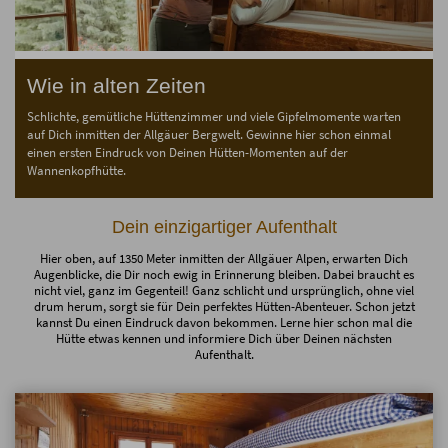
Wie in alten Zeiten
Schlichte, gemütliche Hüttenzimmer und viele Gipfelmomente warten
auf Dich inmitten der Allgäuer Bergwelt. Gewinne hier schon einmal
einen ersten Eindruck von Deinen Hütten-Momenten auf der
Wannenkopfhütte.
Dein einzigartiger Aufenthalt
Hier oben, auf 1350 Meter inmitten der Allgäuer Alpen, erwarten Dich
Augenblicke, die Dir noch ewig in Erinnerung bleiben. Dabei braucht es
nicht viel, ganz im Gegenteil! Ganz schlicht und ursprünglich, ohne viel
drum herum, sorgt sie für Dein perfektes Hütten-Abenteuer. Schon jetzt
kannst Du einen Eindruck davon bekommen. Lerne hier schon mal die
Hütte etwas kennen und informiere Dich über Deinen nächsten
Aufenthalt.