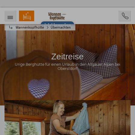
Jetzt bewerben
Wannenkopfhütte
Übernachten
ANREISE
ABREISE
07.08.2026
12.08.2026
PERSONEN
2 Personen
Zeitreise
BUCHEN
Urige Berghütte für einen Urlaub in den Allgäuer Alpen bei
Oberstdorf