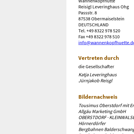
Wannenkopfhütte
Reisigl Leveringhaus Ohg
Passstr. 8
87538 Obermaiselstein
DEUTSCHLAND
Tel.
+49 8322 978 520
Fax +49 8322 978 510
info@wannenkopfhuette.d
Vertreten durch
die Gesellschafter
Katja Leveringhaus
Jürnjakob Reisgl
Bildernachweis
Tousimus Oberstdorf mit E
Allgäu Marketing GmbH
OBERSTDORF · KLEINWALS
Hörnerdörfer
Bergbahnen Balderschwang G