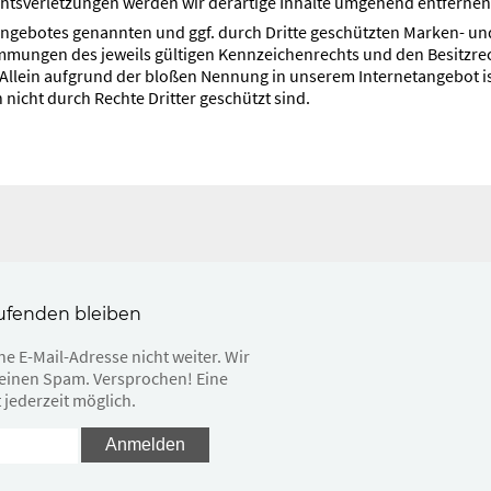
htsverletzungen werden wir derartige Inhalte umgehend entfernen
tangebotes genannten und ggf. durch Dritte geschützten Marken- u
mungen des jeweils gültigen Kennzeichenrechts und den Besitzrec
Allein aufgrund der bloßen Nennung in unserem Internetangebot ist
nicht durch Rechte Dritter geschützt sind.
ufenden bleiben
e E-Mail-Adresse nicht weiter. Wir
einen Spam. Versprochen! Eine
 jederzeit möglich.
Anmelden