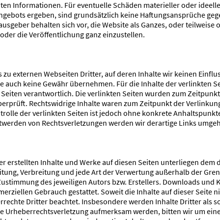
ten Informationen. Für eventuelle Schäden materieller oder ideeller
ngebots ergeben, sind grundsätzlich keine Haftungsansprüche ge
usgeber behalten sich vor, die Website als Ganzes, oder teilweise 
der die Veröffentlichung ganz einzustellen.
 zu externen Webseiten Dritter, auf deren Inhalte wir keinen Einf
te auch keine Gewähr übernehmen. Für die Inhalte der verlinkten Seit
 Seiten verantwortlich. Die verlinkten Seiten wurden zum Zeitpunkt
erprüft. Rechtswidrige Inhalte waren zum Zeitpunkt der Verlinkung
rolle der verlinkten Seiten ist jedoch ohne konkrete Anhaltspunkt
twerden von Rechtsverletzungen werden wir derartige Links umge
er erstellten Inhalte und Werke auf diesen Seiten unterliegen dem
beitung, Verbreitung und jede Art der Verwertung außerhalb der Gr
Zustimmung des jeweiligen Autors bzw. Erstellers. Downloads und K
erziellen Gebrauch gestattet. Soweit die Inhalte auf dieser Seite ni
rechte Dritter beachtet. Insbesondere werden Inhalte Dritter als 
ine Urheberrechtsverletzung aufmerksam werden, bitten wir um ei