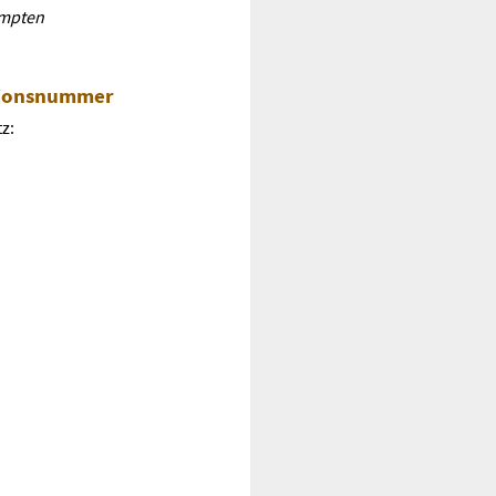
empten
ationsnummer
z: