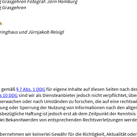
 Grasgehren Fotograf: Jörn Homburg
 Grasgehren
n
eringhaus und Jürnjakob Reisigl
ir gemäß
§ 7 Abs. 1 DDG
für eigene Inhalte auf diesen Seiten nach d
is 10 DDG
sind wir als Diensteanbieter jedoch nicht verpflichtet, üb
erwachen oder nach Umständen zu forschen, die auf eine rechtswid
nung oder Sperrung der Nutzung von Informationen nach den allg
sbezügliche Haftung ist jedoch erst ab dem Zeitpunkt der Kenntnis
Bei Bekanntwerden von entsprechenden Rechtsverletzungen werden
bernehmen wir keinerlei Gewähr für die Richtigkeit, Aktualität oder