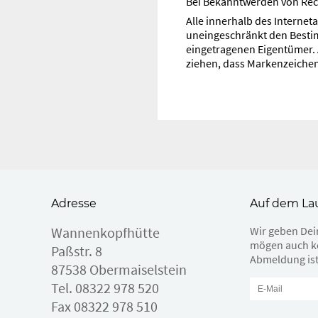
Bei Bekanntwerden von Rec
Alle innerhalb des Interne
uneingeschränkt den Bestim
eingetragenen Eigentümer. 
ziehen, dass Markenzeichen 
Adresse
Auf dem La
Wannenkopfhütte
Wir geben Dein
mögen auch k
Paßstr. 8
Abmeldung ist
87538 Obermaiselstein
Tel.
08322 978 520
Fax 08322 978 510