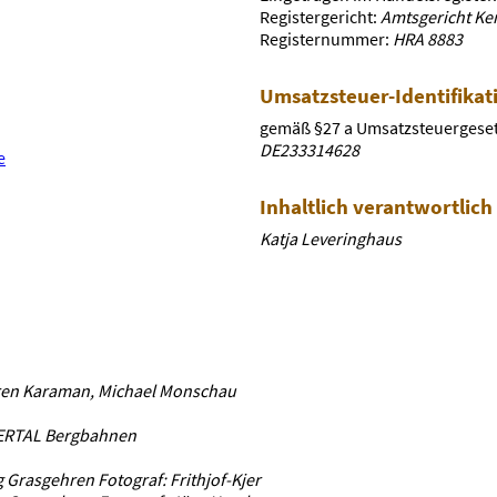
Registergericht:
Amtsgericht K
Registernummer:
HRA 8883
Umsatzsteuer-Identifik
gemäß §27 a Umsatzsteuergeset
DE233314628
e
Inhaltlich verantwortlich
Katja Leveringhaus
ren Karaman, Michael Monschau
ERTAL Bergbahnen
rasgehren Fotograf: Frithjof-Kjer