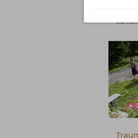
im Leben 
Naturlieb
einfach m
charmante
Trau