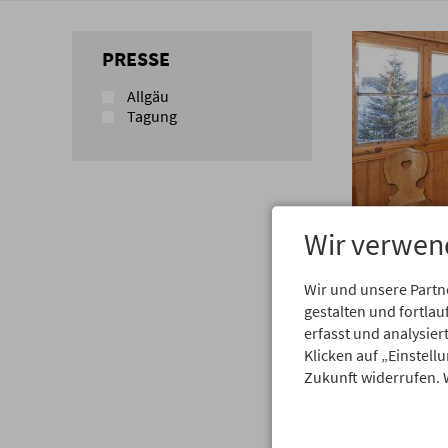
PRESSE
Allgäu
Tagung
Wir verwen
Wir und unsere Partn
gestalten und fortl
Die L
erfasst und analysie
Klicken auf „Einstell
genie
Zukunft widerrufen. 
Wann
Dem Alltag