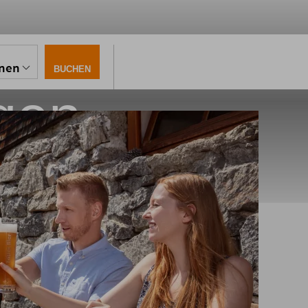
onen
BUCHEN
gen
fhütte in