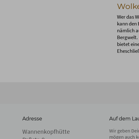
Wolk
Wer das W
kann den 
nämlich au
Bergwelt.
bietet ein
Eheschlie
Adresse
Auf dem La
Wannenkopfhütte
Wir geben Dein
mögen auch k