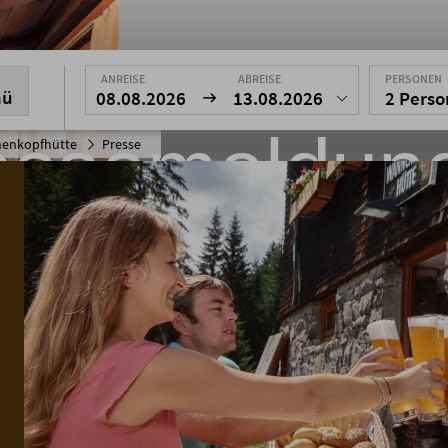
ANREISE
ABREISE
PERSONEN
nü
08.08.2026
13.08.2026
2 Pers
essemeldun
enkopfhütte
Presse
 Pressemitteilungen der Wannenkop
den Allgäuer Alpen