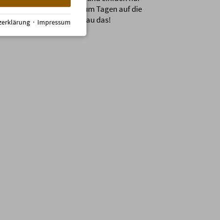
. Wer seine Mitarbeiter zum Tagen auf die
pfhütte lädt, erlebt genau das!
zerklärung
·
Impressum