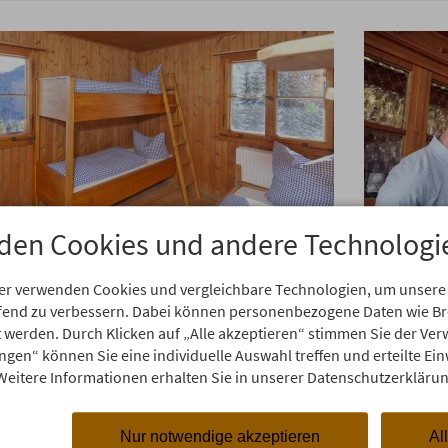
den Cookies und andere Technologi
er verwenden Cookies und vergleichbare Technologien, um unsere
aufend zu verbessern. Dabei können personenbezogene Daten wie 
eichtigkeit des Seins
Bitt
rt werden. Durch Klicken auf „Alle akzeptieren“ stimmen Sie der V
ungen“ können Sie eine individuelle Auswahl treffen und erteilte Ein
ßen - Naturerlebnis
durc
Weitere Informationen erhalten Sie in unserer Datenschutzerklärun
enkopfhütte
Tief ein
Füßen sp
sstress entfliehen und die einfachen Dinge
Nur notwendige akzeptieren
Al
Alpenpa