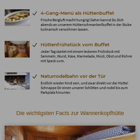
4-Gang-Menü als Hüttenbuffet
Frische Bergluft macht hungrig! Daher kannst Du Dich
abends an unserem Hüttenschmankerlbuffet in der Stube
kulinarisch verwöhnen lassen.
Hüttenfrühstück vom Buffet
Jeder Tag startet mit einem leckeren Frühstück mit
Semmeln, Wurst, Käse, Marmelade, Müsli, Obst und Rührei
mit Speck uvm.
Naturrodelbahn vor der Tür
Endlich wieder Kind sein, und zwar direkt vor der Hütte!
Schnappe Dir einen unserer Schlitten und rodel bis zum
Parkplatz hinunter.
Die wichtigsten Facts zur Wannenkopfhütte