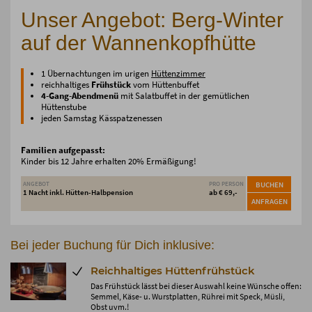
Unser Angebot: Berg-Winter
auf der Wannenkopfhütte
1 Übernachtungen im urigen
Hüttenzimmer
reichhaltiges
Frühstück
vom Hüttenbuffet
4-Gang-Abendmenü
mit Salatbuffet in der gemütlichen
Hüttenstube
jeden Samstag Kässpatzenessen
Familien aufgepasst:
Kinder bis 12 Jahre erhalten 20% Ermäßigung!
ANGEBOT
PRO PERSON
BUCHEN
1 Nacht inkl. Hütten-Halbpension
ab € 69,-
ANFRAGEN
Bei jeder Buchung für Dich inklusive:
Reichhaltiges Hüttenfrühstück
Das Frühstück lässt bei dieser Auswahl keine Wünsche offen:
Semmel, Käse- u. Wurstplatten, Rührei mit Speck, Müsli,
Obst uvm.!