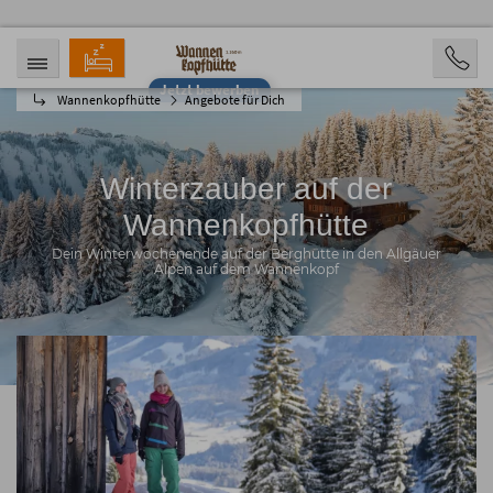
Jetzt bewerben
Wannenkopfhütte
Angebote für Dich
ANREISE
ABREISE
07.08.2026
12.08.2026
PERSONEN
2 Personen
Winterzauber auf der
Wannenkopfhütte
BUCHEN
Dein Winterwochenende auf der Berghütte in den Allgäuer
Alpen auf dem Wannenkopf