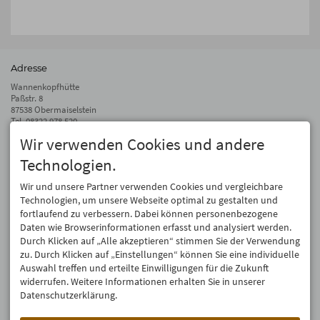
Adresse
Wannenkopfhütte
Paßstr. 8
87538 Obermaiselstein
Tel.
08322 978 520
Fax 08322 978 510
Wir verwenden Cookies und andere
info@wannenkopfhuette.de
Technologien.
Auf dem Laufenden bleiben
Wir und unsere Partner verwenden Cookies und vergleichbare
Wir geben Deine E-Mail-Adresse nicht weiter. Wir mögen auch keinen Spam.
Technologien, um unsere Webseite optimal zu gestalten und
Versprochen! Eine Abmeldung ist jederzeit möglich.
fortlaufend zu verbessern. Dabei können personenbezogene
Daten wie Browserinformationen erfasst und analysiert werden.
Anmelden
Durch Klicken auf „Alle akzeptieren“ stimmen Sie der Verwendung
zu. Durch Klicken auf „Einstellungen“ können Sie eine individuelle
Auswahl treffen und erteilte Einwilligungen für die Zukunft
widerrufen. Weitere Informationen erhalten Sie in unserer
Datenschutzerklärung.