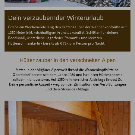
Dein verzaubernder Winterurlaub
Erlebe ein Wochenende lang den Hüttenzauber der Wannenkopfhütte auf
1350 Meter inkl. reichhaltigem Frühstücksbuffet, Schlitten für deinen
Rodelspaß, winterliche Lagerfeuer-Romantik und leckeren
Hüttenschmankerln - bereits ab € 75,- pro Person pro Nacht.
Hüttenzauber in den verschneiten Alpen
Mitten in der Allgäuer Alpenwelt thront die Wannenkopfhütte bei
Oberstdorf bereits seit dem Jahre 1930 und hat ihren Hüttencharme
seitdem nicht verloren. Auf 1350m in herrlicher Alleinlage findest Du
Deine persönliche Auszeit - weg von der Zivilisation, den Verpflichtungen
und dem Stress des Alltags.