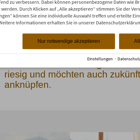
aufend zu verbessern. Dabei können personenbezogene Daten wie 
deten die Oberstdorf Resort Betriebe auf der Bestenl
rt werden. Durch Klicken auf „Alle akzeptieren“ stimmen Sie der V
h ungemein über die Auszeichnungen, denn es wird ei
ungen“ können Sie eine individuelle Auswahl treffen und erteilte Ein
mgeist geschaffen, in dem unsere Mitarbeiter das Best
Weitere Informationen erhalten Sie in unserer Datenschutzerklärun
Nur notwendige akzeptieren
Al
Einstellungen
·
Datenschut
Über die Auszeichnung freuen w
riesig und möchten auch zukünft
anknüpfen.