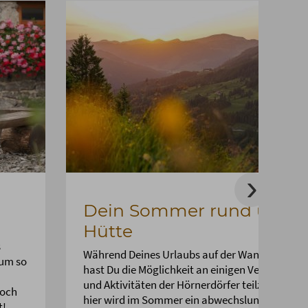
Dein Sommer rund um d
Hütte
s
Während Deines Urlaubs auf der Wannenkopfh
rum so
hast Du die Möglichkeit an einigen Veranstalt
und Aktivitäten der Hörnerdörfer teilzunehmen
noch
hier wird im Sommer ein abwechslungsreiches
t!