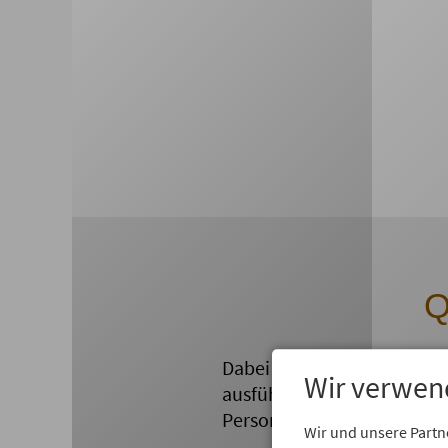
Q
Dabei gab es eine unabhäng
Wir verwen
ausführlich und anonym b
Personalarbeit im Untern
Wir und unsere Partn