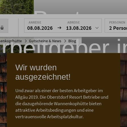
Beste
ANREISE
ABREISE
PERSONEN
nü
08.08.2026
13.08.2026
2 Pers
rbeitgeber 
enkopfhütte
Gutscheine & News
Blog
Wir wurden
Allgäu
ausgezeichnet!
Und zwar als einer der besten Arbeitgeber im
Allgäu 2019. Die Oberstdorf Resort Betriebe und
nnenkopfhütte ist ausgezeichnet al
die dazugehörende Wannenkophütte bieten
Place to Work 2019
attraktive Arbeitsbedingungen und eine
vertrauensvolle Arbeitsplatzkultur.