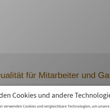
ualität für Mitarbeiter und Ga
igen Prüfung der Arbeitsplatzkultur und des Urteils de
den Cookies und andere Technologi
efragt wurden. Auch das Management erhielt einen 
ehmen.
er verwenden Cookies und vergleichbare Technologien, um unsere