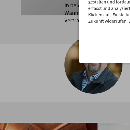
gestalten und fortl
In beiden Wettbewerben lan
erfasst und analysie
Wannenkopfhütte freut sic
Klicken auf „Einstell
Vertrauen, Respekt und Tea
Zukunft widerrufen. 