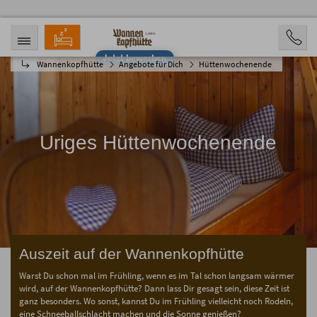
Jetzt bewerben
Wannenkopfhütte
Angebote für Dich
Hüttenwochenende
ANREISE
ABREISE
06.08.2026
11.08.2026
PERSONEN
2 Personen
Uriges Hüttenwochenende
BUCHEN
Auszeit auf der Wannenkopfhütte
Warst Du schon mal im Frühling, wenn es im Tal schon langsam wärmer
wird, auf der Wannenkopfhütte? Dann lass Dir gesagt sein, diese Zeit ist
ganz besonders. Wo sonst, kannst Du im Frühling vielleicht noch Rodeln,
eine Schneeballschlacht machen und die Sonne genießen?