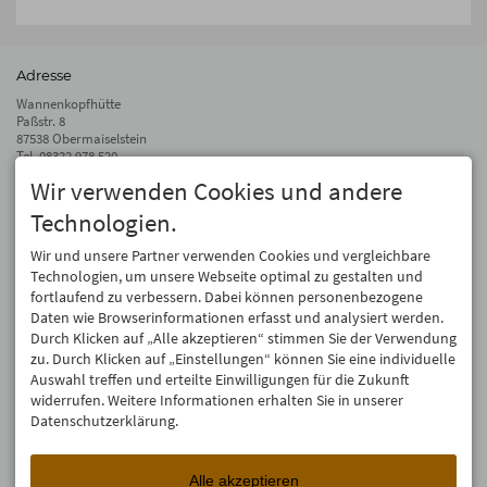
Adresse
Wannenkopfhütte
Paßstr. 8
87538 Obermaiselstein
Tel.
08322 978 520
Fax 08322 978 510
Wir verwenden Cookies und andere
info@wannenkopfhuette.de
Technologien.
Auf dem Laufenden bleiben
Wir und unsere Partner verwenden Cookies und vergleichbare
Wir geben Deine E-Mail-Adresse nicht weiter. Wir mögen auch keinen Spam.
Technologien, um unsere Webseite optimal zu gestalten und
Versprochen! Eine Abmeldung ist jederzeit möglich.
fortlaufend zu verbessern. Dabei können personenbezogene
Daten wie Browserinformationen erfasst und analysiert werden.
Anmelden
Durch Klicken auf „Alle akzeptieren“ stimmen Sie der Verwendung
zu. Durch Klicken auf „Einstellungen“ können Sie eine individuelle
Auswahl treffen und erteilte Einwilligungen für die Zukunft
widerrufen. Weitere Informationen erhalten Sie in unserer
Datenschutzerklärung.
Alle akzeptieren