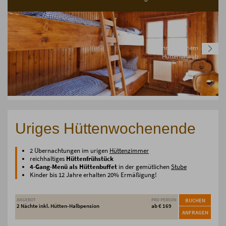
Mehr zu Deinem
Hüttenurlaub
Uriges Hüttenwochenende
2 Übernachtungen im urigen
Hüttenzimmer
reichhaltiges
Hüttenfrühstück
4-Gang-Menü als Hüttenbuffet
in der gemütlichen
Stube
Kinder bis 12 Jahre erhalten 20% Ermäßigung!
ANGEBOT
PRO PERSON
BUCHEN
2 Nächte inkl. Hütten-Halbpension
ab € 169
ANFRAGEN