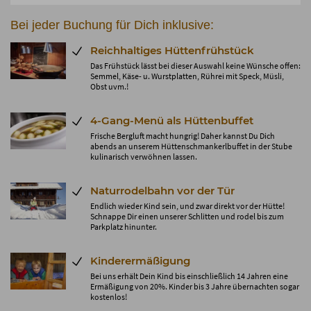
Bei jeder Buchung für Dich inklusive:
Reichhaltiges Hüttenfrühstück
Das Frühstück lässt bei dieser Auswahl keine Wünsche offen:
Semmel, Käse- u. Wurstplatten, Rührei mit Speck, Müsli,
Obst uvm.!
4-Gang-Menü als Hüttenbuffet
Frische Bergluft macht hungrig! Daher kannst Du Dich
abends an unserem Hüttenschmankerlbuffet in der Stube
kulinarisch verwöhnen lassen.
Naturrodelbahn vor der Tür
Endlich wieder Kind sein, und zwar direkt vor der Hütte!
Schnappe Dir einen unserer Schlitten und rodel bis zum
Parkplatz hinunter.
Kinderermäßigung
Bei uns erhält Dein Kind bis einschließlich 14 Jahren eine
Ermäßigung von 20%. Kinder bis 3 Jahre übernachten sogar
kostenlos!