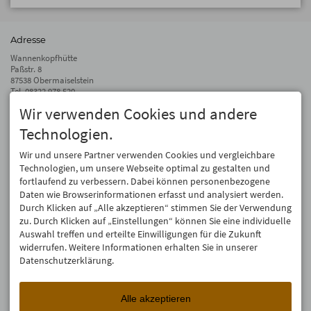
Adresse
Wannenkopfhütte
Paßstr. 8
87538 Obermaiselstein
Tel.
08322 978 520
Fax 08322 978 510
Wir verwenden Cookies und andere
info@wannenkopfhuette.de
Technologien.
Auf dem Laufenden bleiben
Wir und unsere Partner verwenden Cookies und vergleichbare
Wir geben Deine E-Mail-Adresse nicht weiter. Wir mögen auch keinen Spam.
Technologien, um unsere Webseite optimal zu gestalten und
Versprochen! Eine Abmeldung ist jederzeit möglich.
fortlaufend zu verbessern. Dabei können personenbezogene
Daten wie Browserinformationen erfasst und analysiert werden.
Anmelden
Durch Klicken auf „Alle akzeptieren“ stimmen Sie der Verwendung
zu. Durch Klicken auf „Einstellungen“ können Sie eine individuelle
Auswahl treffen und erteilte Einwilligungen für die Zukunft
widerrufen. Weitere Informationen erhalten Sie in unserer
Datenschutzerklärung.
Alle akzeptieren