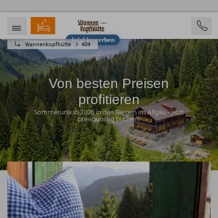
Jetzt bewerben
Wannenkopfhütte
404
ANREISE
ABREISE
06.08.2026
11.08.2026
PERSONEN
2 Personen
Von besten Preisen
profitieren
BUCHEN
Sommerurlaub 2026 in den Bergen im Allgäu - jetzt
preisgünstig buchen!