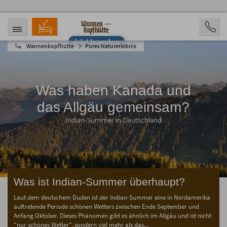
Jetzt bewerben
Wannenkopfhütte
Pures Naturerlebnis
ANREISE
ABREISE
08.08.2026
13.08.2026
PERSONEN
2 Personen
Was haben Kanada und
das Allgäu gemeinsam?
BUCHEN
Indian-Summer in Deutschland
Was ist Indian-Summer überhaupt?
Laut dem deutschem Duden ist der Indian-Summer eine in Nordamerika
auftretende Periode schönen Wetters zwischen Ende September und
Anfang Oktober. Dieses Phänomen gibt es ähnlich im Allgäu und ist nicht
"nur schönes Wetter", sondern viel mehr als das...