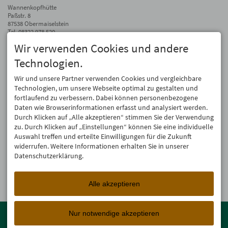
Wannenkopfhütte
Paßstr. 8
87538 Obermaiselstein
Tel.
08322 978 520
Fax 08322 978 510
Wir verwenden Cookies und andere
info@wannenkopfhuette.de
Technologien.
Auf dem Laufenden bleiben
Wir und unsere Partner verwenden Cookies und vergleichbare
Wir geben Deine E-Mail-Adresse nicht weiter. Wir mögen auch keinen Spam.
Technologien, um unsere Webseite optimal zu gestalten und
Versprochen! Eine Abmeldung ist jederzeit möglich.
fortlaufend zu verbessern. Dabei können personenbezogene
Daten wie Browserinformationen erfasst und analysiert werden.
Anmelden
Durch Klicken auf „Alle akzeptieren“ stimmen Sie der Verwendung
zu. Durch Klicken auf „Einstellungen“ können Sie eine individuelle
Auswahl treffen und erteilte Einwilligungen für die Zukunft
widerrufen. Weitere Informationen erhalten Sie in unserer
Datenschutzerklärung.
Alle akzeptieren
Mitglied der
Oberstdorf Resort
Familien mit den schönsten
Nur notwendige akzeptieren
Urlaubsunterkünften von der Berghütte bis zum 4-Sterne Superior