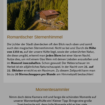
Romantischer Sternenhimmel
Die Lichter der Stadt überdecken oft den Blick nach oben und somit
auch den magischen Sternenhimmel. Nicht so bei uns! Durch die
Höhe
von 1350 m
, auf der unsere Hütte liegt, sowie der unberührten Natur,
die diese umgibt, erkennt man
jeden Stern
bei einer klaren Nacht.
Nutze dies, um mit einem Glas Wein mit deinen Liebsten anzustoßen und
im
Moment innezuhalten
. Schon gewusst: Der Meteorschauer im
Herbst ist ein alljährliches Naturschauspiel. In der Nacht vom
21. auf
22. Oktober
erreicht es ein Maximum. Zu diesem Zeitpunkt kann man
bis zu
20 Sternschnuppen pro Stunde
am Himmelszelt beobachten!
Momentesammler
Nimm doch deine Kamera mit und fange die schönsten Momente auf
unserer Wannenkopfhütte ein! Kleiner Tipp: Bringe eine große
Speicherkarte mit, denn tolle Momente gibt es hier viele.