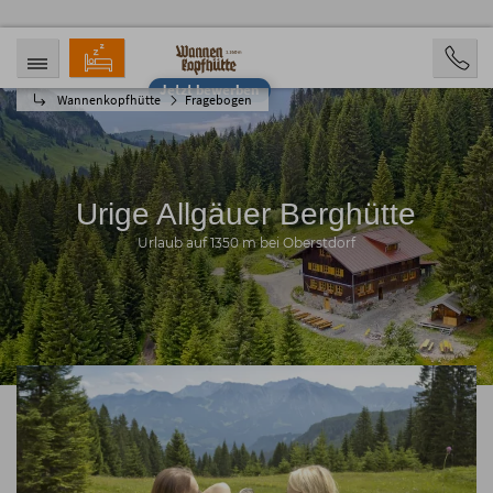
Jetzt bewerben
Wannenkopfhütte
Fragebogen
ANREISE
ABREISE
22.08.2026
24.08.2026
PERSONEN
2 Personen
Urige Allgäuer Berghütte
BUCHEN
Urlaub auf 1350 m bei Oberstdorf