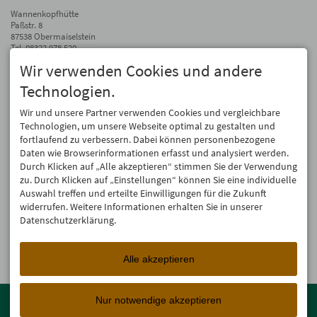
Wannenkopfhütte
Paßstr. 8
87538 Obermaiselstein
Tel.
08322 978 520
Fax 08322 978 510
Wir verwenden Cookies und andere
info@wannenkopfhuette.de
Technologien.
Auf dem Laufenden bleiben
Wir und unsere Partner verwenden Cookies und vergleichbare
Wir geben Deine E-Mail-Adresse nicht weiter. Wir mögen auch keinen Spam.
Technologien, um unsere Webseite optimal zu gestalten und
Versprochen! Eine Abmeldung ist jederzeit möglich.
fortlaufend zu verbessern. Dabei können personenbezogene
Daten wie Browserinformationen erfasst und analysiert werden.
Anmelden
Durch Klicken auf „Alle akzeptieren“ stimmen Sie der Verwendung
zu. Durch Klicken auf „Einstellungen“ können Sie eine individuelle
Auswahl treffen und erteilte Einwilligungen für die Zukunft
widerrufen. Weitere Informationen erhalten Sie in unserer
Datenschutzerklärung.
Alle akzeptieren
Mitglied der
Oberstdorf Resort
Familien mit den schönsten
Nur notwendige akzeptieren
Urlaubsunterkünften von der Berghütte bis zum 4-Sterne Superior