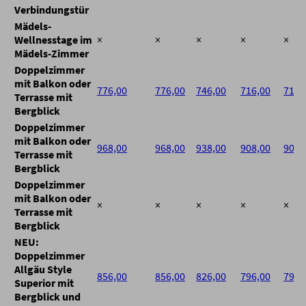
Verbindungstür
Mädels-
Wellnesstage im
×
×
×
×
×
Mädels-Zimmer
Doppelzimmer
mit Balkon oder
776,00
776,00
746,00
716,00
716,
Terrasse mit
Bergblick
Doppelzimmer
mit Balkon oder
968,00
968,00
938,00
908,00
908,
Terrasse mit
Bergblick
Doppelzimmer
mit Balkon oder
×
×
×
×
×
Terrasse mit
Bergblick
NEU:
Doppelzimmer
Allgäu Style
856,00
856,00
826,00
796,00
796,
Superior mit
Bergblick und