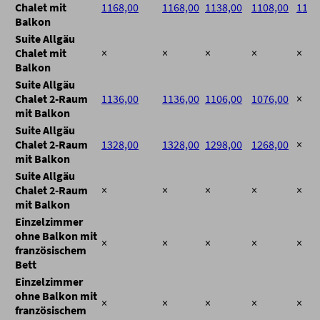
Chalet mit
1168,00
1168,00
1138,00
1108,00
1108
Balkon
Suite Allgäu
Chalet mit
×
×
×
×
×
Balkon
Suite Allgäu
Chalet 2-Raum
1136,00
1136,00
1106,00
1076,00
×
mit Balkon
Suite Allgäu
Chalet 2-Raum
1328,00
1328,00
1298,00
1268,00
×
mit Balkon
Suite Allgäu
Chalet 2-Raum
×
×
×
×
×
mit Balkon
Einzelzimmer
ohne Balkon mit
×
×
×
×
×
französischem
Bett
Einzelzimmer
ohne Balkon mit
×
×
×
×
×
französischem