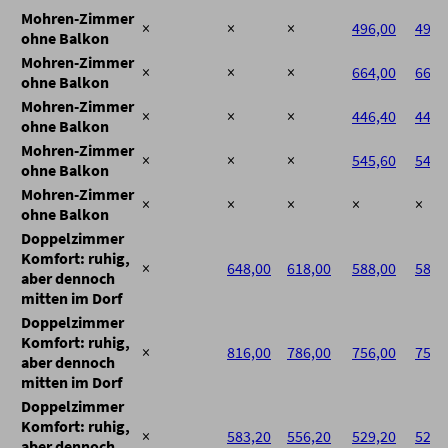
Mohren-Zimmer
×
×
×
496,00
496,
ohne Balkon
Mohren-Zimmer
×
×
×
664,00
664,
ohne Balkon
Mohren-Zimmer
×
×
×
446,40
446,
ohne Balkon
Mohren-Zimmer
×
×
×
545,60
545,
ohne Balkon
Mohren-Zimmer
×
×
×
×
×
ohne Balkon
Doppelzimmer
Komfort: ruhig,
×
648,00
618,00
588,00
588,
aber dennoch
mitten im Dorf
Doppelzimmer
Komfort: ruhig,
×
816,00
786,00
756,00
756,
aber dennoch
mitten im Dorf
Doppelzimmer
Komfort: ruhig,
×
583,20
556,20
529,20
529,
aber dennoch