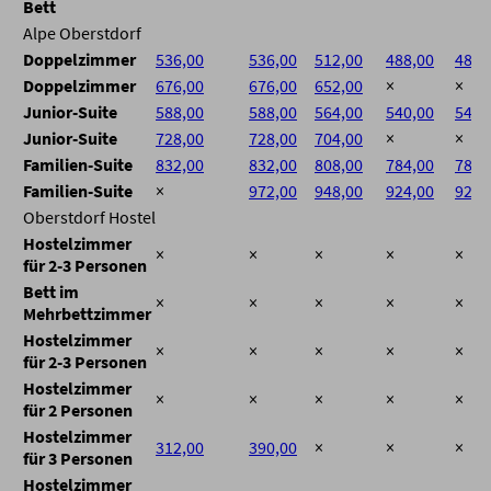
Bett
Alpe Oberstdorf
Doppelzimmer
536,00
536,00
512,00
488,00
488,
Doppelzimmer
676,00
676,00
652,00
×
×
Junior-Suite
588,00
588,00
564,00
540,00
540,
Junior-Suite
728,00
728,00
704,00
×
×
Familien-Suite
832,00
832,00
808,00
784,00
784,
Familien-Suite
×
972,00
948,00
924,00
924,
Oberstdorf Hostel
Hostelzimmer
×
×
×
×
×
für 2-3 Personen
Bett im
×
×
×
×
×
Mehrbettzimmer
Hostelzimmer
×
×
×
×
×
für 2-3 Personen
Hostelzimmer
×
×
×
×
×
für 2 Personen
Hostelzimmer
312,00
390,00
×
×
×
für 3 Personen
Hostelzimmer