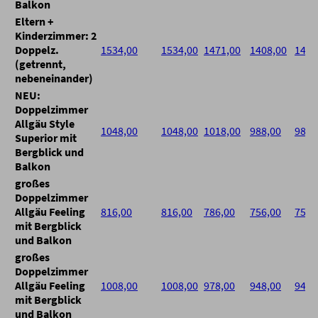
Balkon
Eltern +
Kinderzimmer: 2
Doppelz.
1534,00
1534,00
1471,00
1408,00
1408
(getrennt,
nebeneinander)
NEU:
Doppelzimmer
Allgäu Style
1048,00
1048,00
1018,00
988,00
988,
Superior mit
Bergblick und
Balkon
großes
Doppelzimmer
Allgäu Feeling
816,00
816,00
786,00
756,00
756,
mit Bergblick
und Balkon
großes
Doppelzimmer
Allgäu Feeling
1008,00
1008,00
978,00
948,00
948,
mit Bergblick
und Balkon