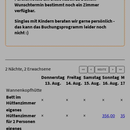
Wunschtermin bestimmt noch ein Zimmer
verfügbar.
Singles mit Kindern beraten wir gerne persönlich -
das kann das Buchungsprogramm leider noch
nicht :)
2 Nächte, 2 Erwachsene
<<
<
HEUTE
>
>>
Donnerstag
Freitag
Samstag
Sonntag
Mon
13. Aug.
14. Aug.
15. Aug.
16. Aug.
17. 
Wannenkopfhütte
Bett im
×
×
×
×
×
Hüttenzimmer
eigenes
Hüttenzimmer
×
×
×
356,00
356,
für 2 Personen
eigenes