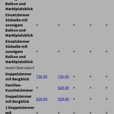
Balkon und
Marktplatzblick
Einzelzimmer
Südseite mit
sonnigem
×
×
×
×
×
Balkon und
Marktplatzblick
Einzelzimmer
Südseite mit
sonnigem
×
×
×
×
×
Balkon und
Marktplatzblick
Hotel Oberstdorf
Doppelzimmer
736,00
736,00
×
×
×
mit Bergblick
Familien-
×
928,00
×
×
×
Kuschelzimmer
Doppelzimmer
928,00
928,00
×
×
×
mit Bergblick
2 Doppelzimmer
mit
×
×
×
×
×