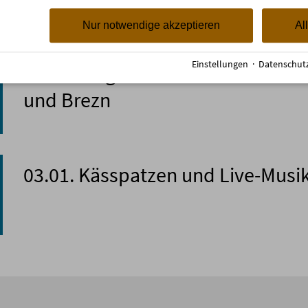
Nur notwendige akzeptieren
Al
Einstellungen
·
Datenschut
01.01. langes Frühstück mit Weiß
und Brezn
03.01. Kässpatzen und Live-Musi