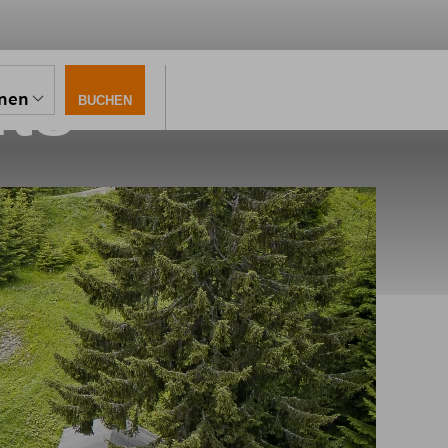
ts
onen
BUCHEN
gen