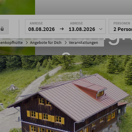
vent-Highlgh
ANREISE
ABREISE
PERSONEN
nü
08.08.2026
13.08.2026
2 Pers
enkopfhütte
Angebote für Dich
Veranstaltungen
&
ranstaltun