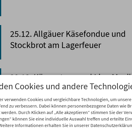
25.12. Allgäuer Käsefondue und
Stockbrot am Lagerfeuer
29.12. Kässpatzen und Live-Musi
den Cookies und andere Technologi
er verwenden Cookies und vergleichbare Technologien, um unsere
aufend zu verbessern. Dabei können personenbezogene Daten wie 
rt werden. Durch Klicken auf „Alle akzeptieren“ stimmen Sie der V
31.12. Festliches Büffet an Silvest
ungen“ können Sie eine individuelle Auswahl treffen und erteilte Ein
Weitere Informationen erhalten Sie in unserer Datenschutzerklärun