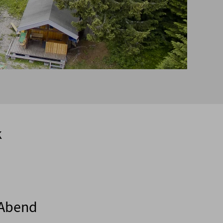
k
g Abend