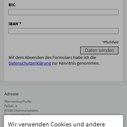
BIC
IBAN
*
*
Pflichtfeld
Mit dem Absenden des Formulars habe ich die
Datenschutzerklärung
zur Kenntnis genommen.
Adresse
Wannenkopfhütte
Paßstr. 8
87538 Obermaiselstein
Tel.
08322 978 520
Fax 08322 978 510
Wir verwenden Cookies und andere