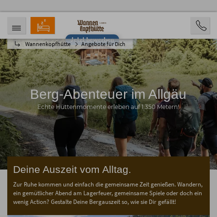
Jetzt bewerben
Wannenkopfhütte
Angebote für Dich
ANREISE
ABREISE
09.08.2026
14.08.2026
PERSONEN
2 Personen
Berg-Abenteuer im Allgäu
BUCHEN
Echte Hüttenmomente erleben auf 1.350 Metern!
Deine Auszeit vom Alltag.
Zur Ruhe kommen und einfach die gemeinsame Zeit genießen. Wandern,
ein gemütlicher Abend am Lagerfeuer, gemeinsame Spiele oder doch ein
wenig Action? Gestalte Deine Bergauszeit so, wie sie Dir gefällt!