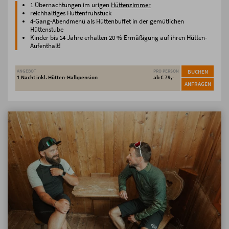
1 Übernachtungen im urigen
Hüttenzimmer
reichhaltiges Hüttenfrühstück
4-Gang-Abendmenü als Hüttenbuffet in der gemütlichen
Hüttenstube
Kinder bis 14 Jahre erhalten 20 % Ermäßigung auf ihren Hütten-
Aufenthalt!
ANGEBOT
PRO PERSON
BUCHEN
1 Nacht inkl. Hütten-Halbpension
ab € 79,-
ANFRAGEN