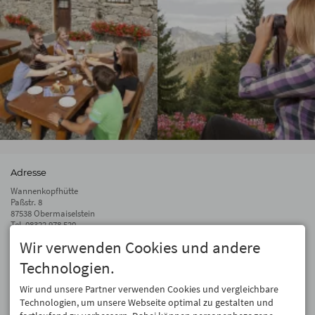
Adresse
Wannenkopfhütte
Paßstr. 8
87538 Obermaiselstein
Tel.
08322 978 520
Fax 08322 978 510
Wir verwenden Cookies und andere
info@wannenkopfhuette.de
Technologien.
Auf dem Laufenden bleiben
Wir und unsere Partner verwenden Cookies und vergleichbare
Wir geben Deine E-Mail-Adresse nicht weiter. Wir mögen auch keinen Spam.
Technologien, um unsere Webseite optimal zu gestalten und
Versprochen! Eine Abmeldung ist jederzeit möglich.