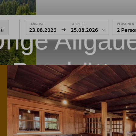
ANREISE
ABREISE
PERSONEN
nü
rige Allgäu
23.08.2026
25.08.2026
2 Pers
Berghütte
Urlaub auf 1350 m bei Oberstdorf