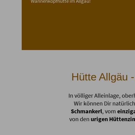
Wannenkopfhütte im Allgäu!
Hütte Allgäu 
In völliger Alleinlage, ob
Wir können Dir natürlic
Schmankerl
, vom
einzig
von den
urigen Hüttenz