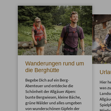
Wanderungen rund um
die Berghütte
Urla
Begebe Dich auf ein Berg-
Hier he
Abenteuer und entdecke die
was zu
Schönheit der Allgäuer Alpen:
Landsc
bunte Bergwiesen, kleine Bäche,
Allgäu
grüne Wälder und alles umgeben
Spielp
von wunderschönen Gipfeln der
Möglic