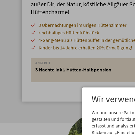
außer Dir, der Natur, köstliche Allgäuer 
Hüttencharme!
3 Übernachtungen im urigen Hüttenzimmer
reichhaltiges Hüttenfrühstück
4-Gang-Menü als Hüttenbuffet in der gemütlich
Kinder bis 14 Jahre erhalten 20% Ermäßigung!
ANGEBOT
3 Nächte inkl. Hütten-Halbpension
Wir verwen
Wir und unsere Partn
gestalten und fortl
erfasst und analysie
Klicken auf „Einstell