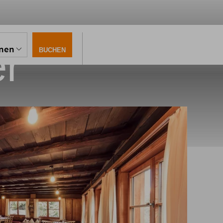
er
onen
BUCHEN