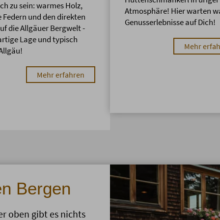
ich zu sein: warmes Holz,
Atmosphäre! Hier warten w
 Federn und den direkten
Genusserlebnisse auf Dich!
auf die Allgäuer Bergwelt -
artige Lage und typisch
Mehr erfa
Allgäu!
Mehr erfahren
en Bergen
r oben gibt es nichts