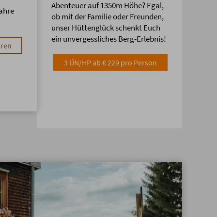
Abenteuer auf 1350m Höhe? Egal,
ahre
ob mit der Familie oder Freunden,
unser Hüttenglück schenkt Euch
ein unvergessliches Berg-Erlebnis!
hren
3 ÜN/HP ab € 229 pro Person