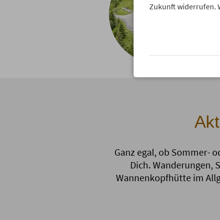
Zukunft widerrufen. 
Akt
Ganz egal, ob Sommer- od
Dich. Wanderungen, Sk
Wannenkopfhütte im Allgä