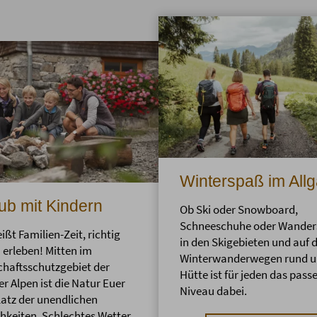
Winterspaß im All
ub mit Kindern
Ob Ski oder Snowboard,
Schneeschuhe oder Wanders
ißt Familien-Zeit, richtig
in den Skigebieten und auf 
 erleben! Mitten im
Winterwanderwegen rund u
haftsschutzgebiet der
Hütte ist für jeden das pass
er Alpen ist die Natur Euer
Niveau dabei.
latz der unendlichen
hkeiten. Schlechtes Wetter