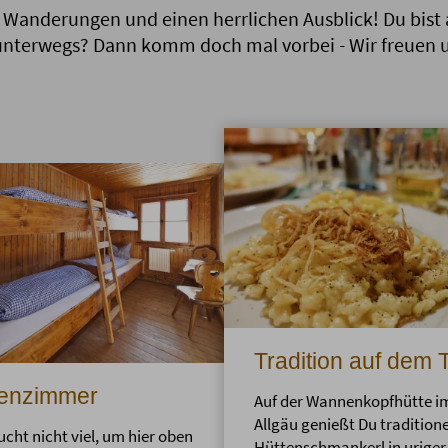
e Wanderungen und einen herrlichen Ausblick! Du bi
terwegs? Dann komm doch mal vorbei - Wir freuen u
Tradition auf dem 
tenzimmer
Auf der Wannenkopfhütte i
Allgäu genießt Du traditione
ucht nicht viel, um hier oben
Hüttenschmankerl in uriger