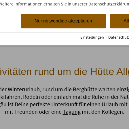
Für die meisten Gäste ist eine
Weitere Informationen erhalten Sie in unserer Datenschutzerklärun
Hüttenübernachtung nicht einfac
Urlaub, sondern ein echtes Erleb
Nur notwendige akzeptieren
Al
Einstellungen
·
Datenschut
ivitäten rund um die Hütte Al
er Winterurlaub, rund um die Berghütte warten einzig
ifahren, Rodeln oder einfach mal die Ruhe in der Nat
u ist Deine perfekte Unterkunft für einen Urlaub mit
mit Freunden oder eine
Tagung
mit den Kollegen.