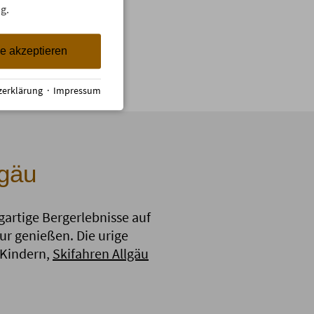
g.
h nur ein
nis!
le akzeptieren
Das Hüttenteam
zerklärung
·
Impressum
lgäu
artige Bergerlebnisse auf
ur genießen. Die urige
 Kindern,
Skifahren Allgäu